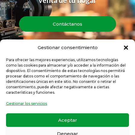
venta de tu hogar
Contáctanos
Gestionar consentimiento
Para ofrecer las mejores experiencias, utilizamos tecnologías
como las cookies para almacenar y/o acceder a la información del
dispositivo. El consentimiento de estas tecnologías nos permitirá
procesar datos como el comportamiento de navegación o las
identificaciones únicas en este sitio. No consentir o retirar el
consentimiento, puede afectar negativamente a ciertas
© 2024 Grupo Empresarial One Inmobiliaria S.L.
características y funciones.
Todos los derechos reservados
Política de Privacidad
–
Aviso legal
Gestionar los servicios
RAICV:
4001
Aceptar
Número de asociado APIVA:
292
Denegar