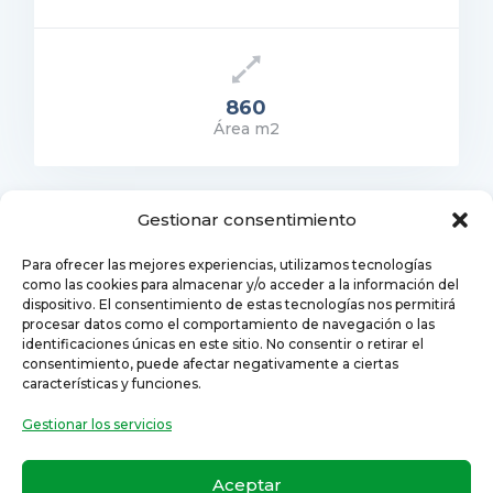
860
Área m2
ecio: 320.000€
ER DETALLES
Gestionar consentimiento
4
5
1
2
3
4
Para ofrecer las mejores experiencias, utilizamos tecnologías
como las cookies para almacenar y/o acceder a la información del
dispositivo. El consentimiento de estas tecnologías nos permitirá
procesar datos como el comportamiento de navegación o las
identificaciones únicas en este sitio. No consentir o retirar el
consentimiento, puede afectar negativamente a ciertas
características y funciones.
© 2024 Grupo Empresarial One Inmobiliaria S.L.
Todos los derechos reservados
Gestionar los servicios
Política de Privacidad
–
Aviso legal
Aceptar