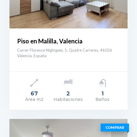
Piso en Malilla, Valencia
Carrer Florence Nightgale, 5, Quatre Carreres, 46026
Valencia, España
67
2
1
Área m2
Habitaciones
Baños
ecio: 207.500€
ER DETALLES
COMPRAR