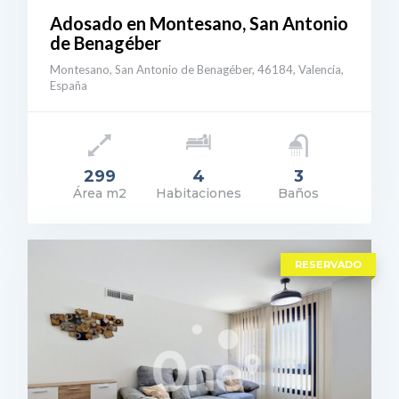
Adosado en Montesano, San Antonio
de Benagéber
Montesano, San Antonio de Benagéber, 46184, Valencia,
España
299
4
3
Área m2
Habitaciones
Baños
ecio: 529.000€
ER DETALLES
RESERVADO