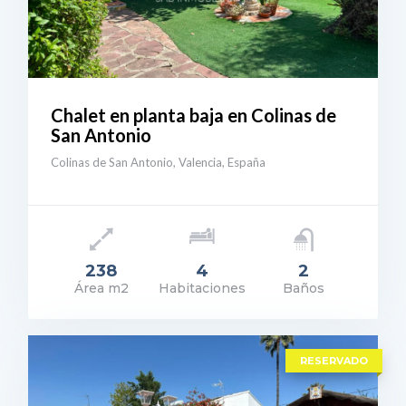
Chalet en planta baja en Colinas de
San Antonio
Colinas de San Antonio, Valencia, España
238
4
2
Área m2
Habitaciones
Baños
ecio: 510.000€
ER DETALLES
RESERVADO