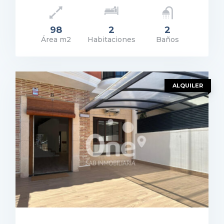
98
2
2
Área m2
Habitaciones
Baños
ecio: 249.000€
ER DETALLES
ALQUILER