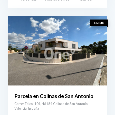
ecio: 206.000€
ER DETALLES
PRIME
Parcela en Colinas de San Antonio
Carrer Falcó, 101, 46184 Colinas de San Antonio,
Valencia, España