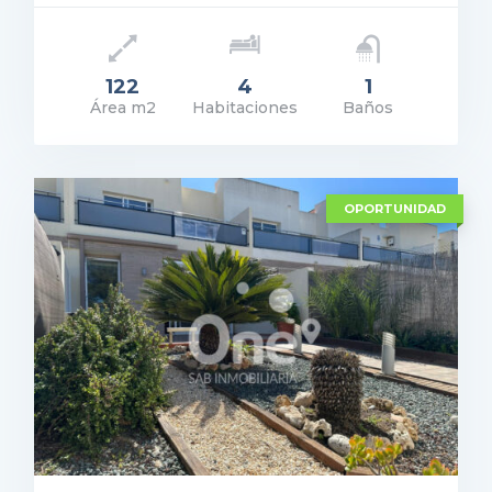
122
4
1
Área m2
Habitaciones
Baños
ecio: 265.000€
ER DETALLES
OPORTUNIDAD