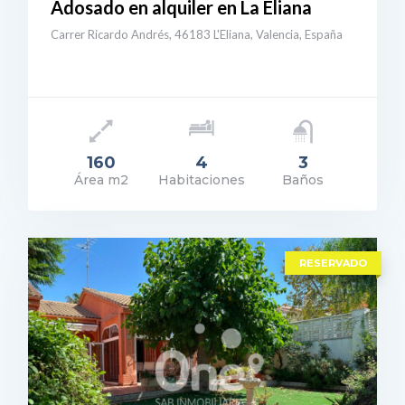
Adosado en alquiler en La Eliana
Carrer Ricardo Andrés, 46183 L'Eliana, Valencia, España
160
4
3
Área m2
Habitaciones
Baños
ecio: 2.500€
ER DETALLES
RESERVADO