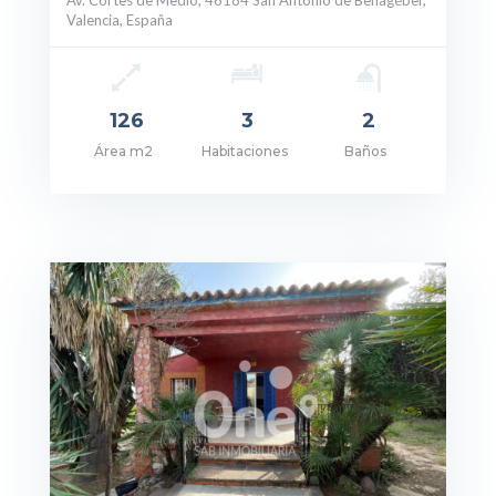
Av. Cortes de Medio, 46184 San Antonio de Benagéber,
Valencia, España
126
3
2
Área m2
Habitaciones
Baños
cio: 389.000€