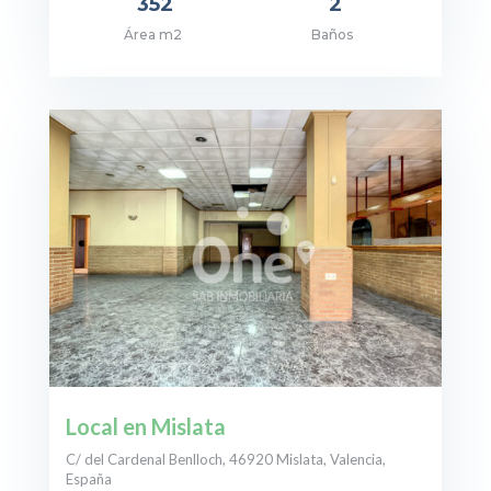
352
2
Área m2
Baños
cio: 750.000€
Local en Mislata
C/ del Cardenal Benlloch, 46920 Mislata, Valencia,
España