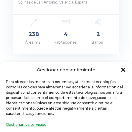
Colinas de San Antonio, Valencia, España
238
4
2
Área m2
Habitaciones
Baños
cio: 510.000€
Gestionar consentimiento
Para ofrecer las mejores experiencias, utilizamos tecnologías
como las cookies para almacenar y/o acceder a la información del
dispositivo. El consentimiento de estas tecnologías nos permitirá
procesar datos como el comportamiento de navegación o las
identificaciones únicas en este sitio. No consentir o retirar el
consentimiento, puede afectar negativamente a ciertas
© 2024 Grupo Empresarial One Inmobiliaria S.L.
características y funciones.
Todos los derechos reservados
Política de Privacidad
–
Aviso legal
Gestionar los servicios