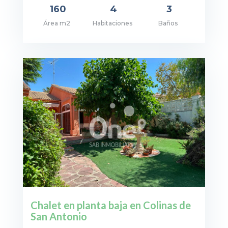
160
4
3
Área m2
Habitaciones
Baños
cio: 2.500€
Chalet en planta baja en Colinas de
San Antonio