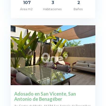
107
3
2
Área m2
Habitaciones
Baños
cio: 330.000€
Adosado en San Vicente, San
Antonio de Benagéber